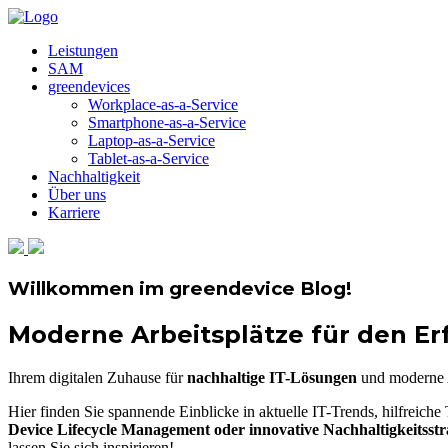
Leistungen
SAM
greendevices
Workplace-as-a-Service
Smartphone-as-a-Service
Laptop-as-a-Service
Tablet-as-a-Service
Nachhaltigkeit
Über uns
Karriere
Willkommen im greendevice Blog!
Moderne Arbeitsplätze für den E
Ihrem digitalen Zuhause für
nachhaltige IT-Lösungen
und moderne A
Hier finden Sie spannende Einblicke in aktuelle IT-Trends, hilfreich
Device Lifecycle Management oder innovative Nachhaltigkeitsstr
lassen Sie sich inspirieren!