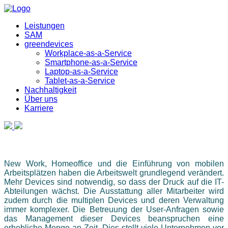
Leistungen
SAM
greendevices
Workplace-as-a-Service
Smartphone-as-a-Service
Laptop-as-a-Service
Tablet-as-a-Service
Nachhaltigkeit
Über uns
Karriere
New Work, Homeoffice und die Einführung von mobilen
Arbeitsplätzen haben die Arbeitswelt grundlegend verändert.
Mehr Devices sind notwendig, so dass der Druck auf die IT-
Abteilungen wächst. Die Ausstattung aller Mitarbeiter wird
zudem durch die multiplen Devices und deren Verwaltung
immer komplexer. Die Betreuung der User-Anfragen sowie
das Management dieser Devices beanspruchen eine
erhebliche Menge an Zeit. Dies stellt viele Unternehmen vor