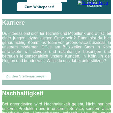
Zum Whitepaper!
Karriere
Du interessierst dich für Technik und Mobilfunk und willst Teil
einer jungen, dynamischen Crew sein? Dann bist du hier
genau richtig! Komm ins Team von greendevice business. In
unserem modernen Office am Butzweiler Stern in Köln
entwickeln wir clevere und nachhaltige Lösungen und
betreuen leidenschaftlich unsere Kunden. In Köln, in der
Region und bundesweit. Willst du uns dabei unterstützen?
Zu den Stellenanzeigen
Nachhaltigkeit
Bei greendevice wird Nachhaltigkeit gelebt. Nicht nur bei
unseren Produkten und in unserem Service, sondern auch