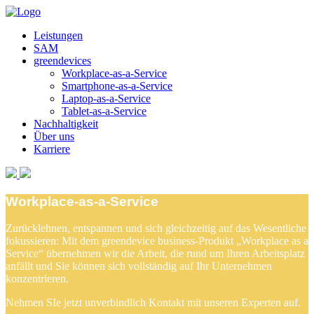
Leistungen
SAM
greendevices
Workplace-as-a-Service
Smartphone-as-a-Service
Laptop-as-a-Service
Tablet-as-a-Service
Nachhaltigkeit
Über uns
Karriere
Workplace-as-a-Service
Zurücklehnen, entspannen und sich gleichzeitig auf das Wesentliche
fokussieren: Mit dem greendevice business-Produkt „Workplace as a
Service“ übernehmen wir die Arbeit, die rund um Ihren Arbeitsplatz
anfällt und Sie können sich vollständig auf Ihr Unternehmen
konzentrieren.
Nehmen SIe jetzt unverbindlich Kontakt mit unseren Experten auf.