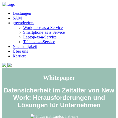
Leistungen
SAM
greendevices
Workplace-as-a-Service
Smartphone-as-a-Service
Laptop-as-a-Service
Tablet-as-a-Service
Nachhaltigkeit
Über uns
Karriere
Whitepaper
Datensicherheit im Zeitalter von New
Work: Herausforderungen und
Lösungen für Unternehmen