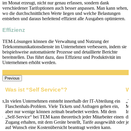
im Monat erzeugt, nicht nur genau erfassen, sondern dank
verschiedener Tarifoptionen auch besser anpassen. Man kann sehen,
wo die durchschnittlichen Werte liegen und welche Belastungen
entstehen und daraus herleitend effizient alle Ausgaben optimieren.
Effizienz
TEM-Lösungen können die Verwaltung und Nutzung der
Telekommunikationsdienste im Unternehmen verbessern, indem sie
beispielsweise automatisierte Prozesse und detaillierte Berichte
bereitstellen. Das führt dazu, dass Effizienz und Produktivität im
Unternehmen erhöht werden.
Previous
Was ist “Self Service”?
W
en,
In vielen Unternehmen entsteht innerhalb der IT-Abteilung ein
„T
Flaschenhals-Problem. Viele Tickets und Anfragen gehen ein,
Mi
aber nur wenige können zeitnah bearbeitet werden. Mit dem
In
ie
„Self-Service“ bei TEM kann theoretisch jeder Mitarbeiter einen
di
Zugang erhalten, mit dem Geräte bestellt, Tarife ausgewählt oder
je
en
auf Wunsch eine Kostenübersicht beantragt werden kann.