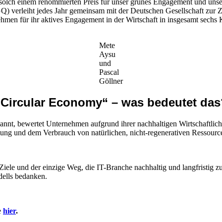
solch einem renommierten Preis für unser grünes Engagement und unsere
Q) verleiht jedes Jahr gemeinsam mit der Deutschen Gesellschaft zur 
men für ihr aktives Engagement in der Wirtschaft in insgesamt sechs 
Mete
Aysu
und
Pascal
Göllner
„Circular Economy“ – was bedeutet das
annt, bewertet Unternehmen aufgrund ihrer nachhaltigen Wirtschaftlic
tung und dem Verbrauch von natürlichen, nicht-regenerativen Ressourc
le und der einzige Weg, die IT-Branche nachhaltig und langfristig zu
dells bedanken.
e
hier
.