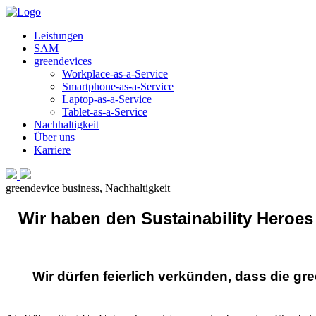
Leistungen
SAM
greendevices
Workplace-as-a-Service
Smartphone-as-a-Service
Laptop-as-a-Service
Tablet-as-a-Service
Nachhaltigkeit
Über uns
Karriere
greendevice business
,
Nachhaltigkeit
⠀Wir haben den Sustainability Heroe
Wir dürfen feierlich verkünden, dass die g