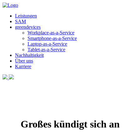
Leistungen
SAM
greendevices
Workplace-as-a-Service
Smartphone-as-a-Service
Laptop-as-a-Service
Tablet-as-a-Service
Nachhaltigkeit
Über uns
Karriere
Großes kündigt sich an