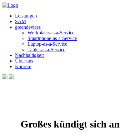
Leistungen
SAM
greendevices
Workplace-as-a-Service
Smartphone-as-a-Service
Laptop-as-a-Service
Tablet-as-a-Service
Nachhaltigkeit
Über uns
Karriere
Großes kündigt sich an