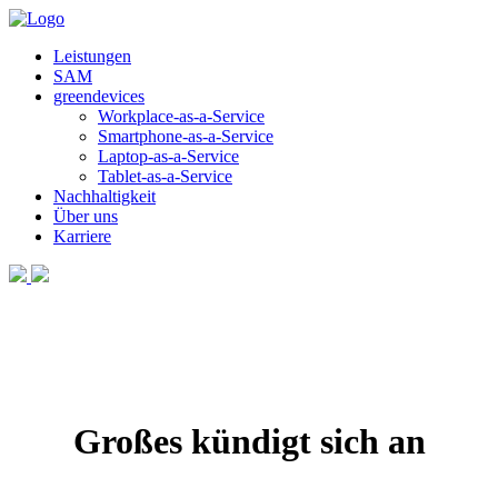
Leistungen
SAM
greendevices
Workplace-as-a-Service
Smartphone-as-a-Service
Laptop-as-a-Service
Tablet-as-a-Service
Nachhaltigkeit
Über uns
Karriere
Großes kündigt sich an