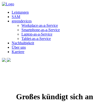
Leistungen
SAM
greendevices
Workplace-as-a-Service
Smartphone-as-a-Service
Laptop-as-a-Service
Tablet-as-a-Service
Nachhaltigkeit
Über uns
Karriere
Großes kündigt sich an