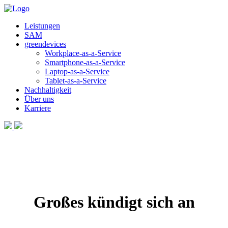
Leistungen
SAM
greendevices
Workplace-as-a-Service
Smartphone-as-a-Service
Laptop-as-a-Service
Tablet-as-a-Service
Nachhaltigkeit
Über uns
Karriere
Großes kündigt sich an