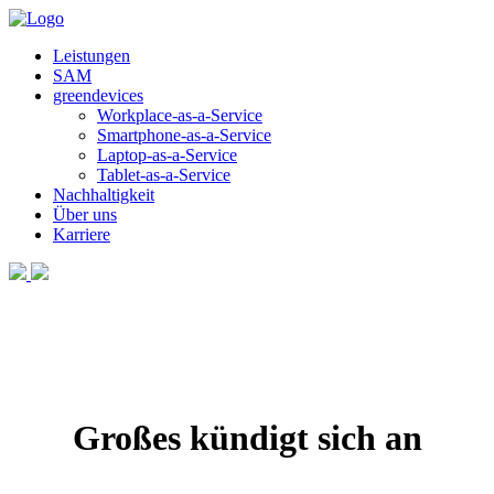
Leistungen
SAM
greendevices
Workplace-as-a-Service
Smartphone-as-a-Service
Laptop-as-a-Service
Tablet-as-a-Service
Nachhaltigkeit
Über uns
Karriere
Großes kündigt sich an