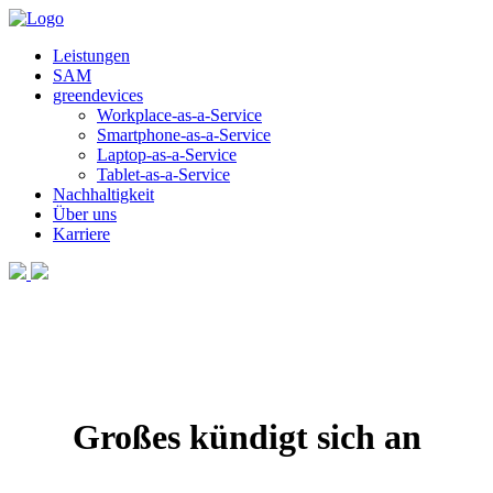
Leistungen
SAM
greendevices
Workplace-as-a-Service
Smartphone-as-a-Service
Laptop-as-a-Service
Tablet-as-a-Service
Nachhaltigkeit
Über uns
Karriere
Großes kündigt sich an