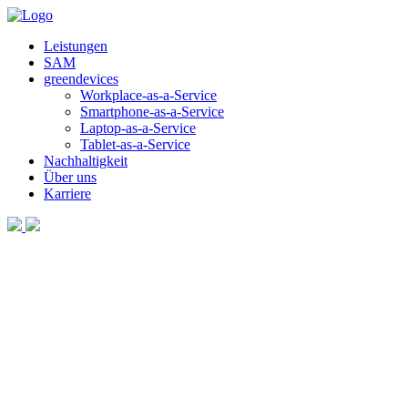
Leistungen
SAM
greendevices
Workplace-as-a-Service
Smartphone-as-a-Service
Laptop-as-a-Service
Tablet-as-a-Service
Nachhaltigkeit
Über uns
Karriere