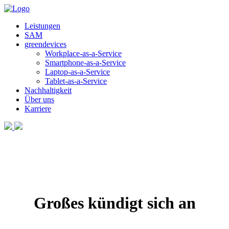
Leistungen
SAM
greendevices
Workplace-as-a-Service
Smartphone-as-a-Service
Laptop-as-a-Service
Tablet-as-a-Service
Nachhaltigkeit
Über uns
Karriere
Großes kündigt sich an