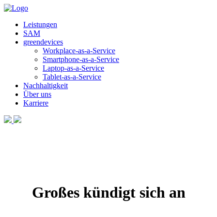
Leistungen
SAM
greendevices
Workplace-as-a-Service
Smartphone-as-a-Service
Laptop-as-a-Service
Tablet-as-a-Service
Nachhaltigkeit
Über uns
Karriere
Großes kündigt sich an