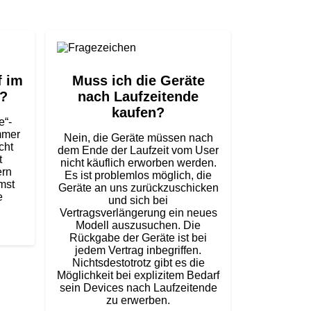
f im
Muss ich die Geräte
n?
nach Laufzeitende
kaufen?
e“-
mmer
Nein, die Geräte müssen nach
cht
dem Ende der Laufzeit vom User
t
nicht käuflich erworben werden.
ern
Es ist problemlos möglich, die
mst
Geräte an uns zurückzuschicken
e
und sich bei
Vertragsverlängerung ein neues
Modell auszusuchen. Die
Rückgabe der Geräte ist bei
jedem Vertrag inbegriffen.
Nichtsdestotrotz gibt es die
Möglichkeit bei explizitem Bedarf
sein Devices nach Laufzeitende
zu erwerben.