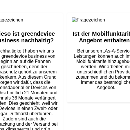
eso ist greendevice
Ist der Mobilfunktari
usiness nachhaltig?
Angebot enthalte
chhaltigkeit haben wir uns
Bei unseren „As-A-Servic
 greendevice business von
Leistungen können auch i
eginn an auf die Fahnen
Mobilfunktarife hinzugebu
geschrieben, denn der
werden. Wir arbeiten mi
maschutz gehört zu unserem
unterschiedlichen Provid
kenkern. Aus diesem Grund
zusammen und du bekom
orgen wir dafür, dass die
immer das bestmöglich
ensdauer aller Devices von
Angebot.
hschnittlich 21 Monaten und
r als 36 Monate verlängert
en. Dies geschieht, weil wir
Devices in einen Zweit- oder
gar Drittmarkt überführen.
Zudem sind auch die
ackung und der Versand bei
ns klimaneutral und grün.