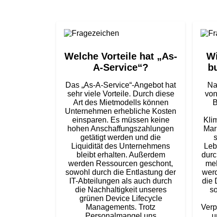
Welche Vorteile hat „As-
Wi
A-Service“?
b
Das „As-A-Service“-Angebot hat
Na
sehr viele Vorteile. Durch diese
von
Art des Mietmodells können
B
Unternehmen erhebliche Kosten
einsparen. Es müssen keine
Kli
hohen Anschaffungszahlungen
Mar
getätigt werden und die
s
Liquidität des Unternehmens
Leb
bleibt erhalten. Außerdem
durc
werden Ressourcen geschont,
meh
sowohl durch die Entlastung der
werd
IT-Abteilungen als auch durch
die 
die Nachhaltigkeit unseres
so
grünen Device Lifecycle
Managements. Trotz
Verp
Personalmangel uns
u