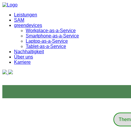
Leistungen
SAM
greendevices
Workplace-as-a-Service
Smartphone-as-a-Service
Laptop-as-a-Service
Tablet-as-a-Service
Nachhaltigkeit
Über uns
Karriere