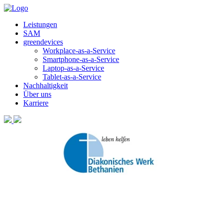
Leistungen
SAM
greendevices
Workplace-as-a-Service
Smartphone-as-a-Service
Laptop-as-a-Service
Tablet-as-a-Service
Nachhaltigkeit
Über uns
Karriere
Klicken Sie auf den unteren Button, um den Inhalt von
tkbc.mybusiness.ai zu laden.