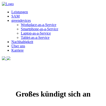
Leistungen
SAM
greendevices
Workplace-as-a-Service
Smartphone-as-a-Service
Laptop-as-a-Service
Tablet-as-a-Service
Nachhaltigkeit
Über uns
Karriere
Großes kündigt sich an